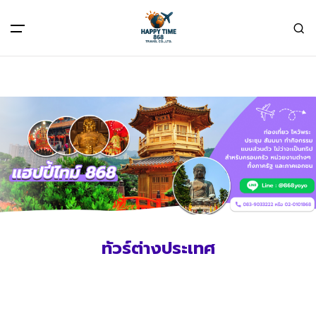
All filters
Main Menu
หน้าแรก
ทัวร์ต่างประเทศ
Back
Back
ฮ่องกง
HONGKONG
ทัวร์สายมู
CHINA
แพคเกจทัวร์
ทัวร์ต่างประเทศ
TAIWAN
จัดกรุ๊ปส่วนตัว
KOREA
บริการอื่นๆ