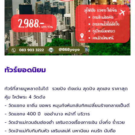
ทัวร์ยอดนิยม
ทัวร์ที่สายมูพลาดไม่ได้ รวยปัง ดังเด่น สุดปัง สุดเฮง ราคาสุด
คุ้ม ไหว้พระ 4 วัดดัง
- วัดแชกง ซาถิ่น ขอพร หมุนกังหันกลับทิศเปลี่ยนร้ายกลายเป็นดี
- วัดแชกง 400 ปี ขออำนาจ หน้าที่ บริวาร
- วัดเจ้าแม่กวนอิมฮ่องฮำ เสริมดวงเรื่องการเงิน มั่งคั่ง ร่ำรวย
- วัดเจ้าแม่ทับทิมทินหัว เสริมเสน่ห์ มหานิยม คนรัก นับถือ