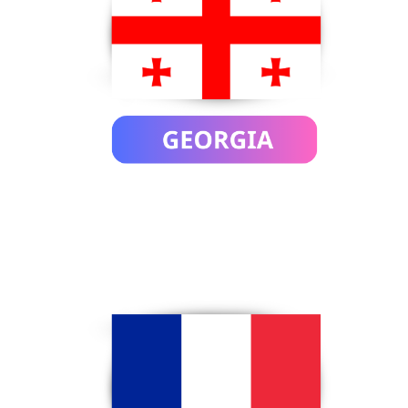
EGYPT
AFRICA
IRAN
MOROCCO
THAILAND
Inbound
CANADA
AMERICA